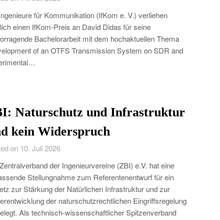
Ingenieure für Kommunikation (IfKom e. V.) verliehen
lich einen IfKom-Preis an David Didas für seine
orragende Bachelorarbeit mit dem hochaktuellen Thema
velopment of an OTFS Transmission System on SDR and
erimental…
I: Naturschutz und Infrastruktur
nd kein Widerspruch
ed on 10. Juli 2026
Zentralverband der Ingenieurvereine (ZBI) e.V. hat eine
ssende Stellungnahme zum Referentenentwurf für ein
tz zur Stärkung der Natürlichen Infrastruktur und zur
erentwicklung der naturschutzrechtlichen Eingriffsregelung
elegt. Als technisch-wissenschaftlicher Spitzenverband