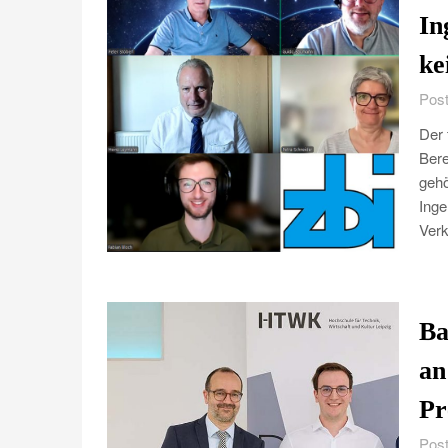
In
ke
Post
Der 
Bere
gehö
Inge
Verk
Ba
an
Pr
Post