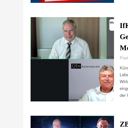
If
Ge
Me
Post
Küns
Lebe
Wirt
eing
der 
ZB