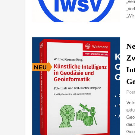
„Ver
„Vor
„Wir
Ne
Zw
In
Ge
Post
Voll
aktu
Geoi
deut
Geod