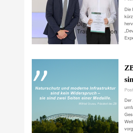
Die 
kürz
herv
„De
Exp
ZB
si
Post
Der 
umfa
Gese
Weit
vorg