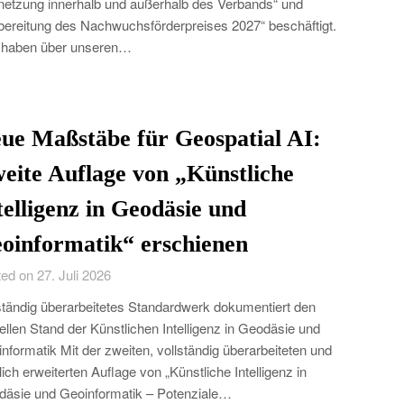
netzung innerhalb und außerhalb des Verbands“ und
bereitung des Nachwuchsförderpreises 2027“ beschäftigt.
 haben über unseren…
ue Maßstäbe für Geospatial AI:
eite Auflage von „Künstliche
telligenz in Geodäsie und
oinformatik“ erschienen
ed on 27. Juli 2026
ständig überarbeitetes Standardwerk dokumentiert den
ellen Stand der Künstlichen Intelligenz in Geodäsie und
nformatik Mit der zweiten, vollständig überarbeiteten und
lich erweiterten Auflage von „Künstliche Intelligenz in
äsie und Geoinformatik – Potenziale…