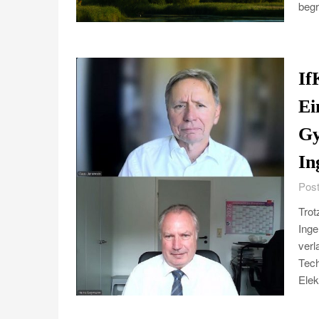
beg
If
Ei
Gy
In
Post
Trot
Inge
ver
Tech
Elek