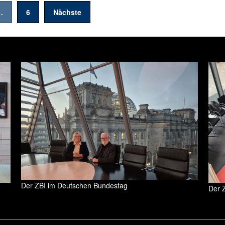
…
6
Nächste
Der ZBI im Deutschen Bundestag
Der 