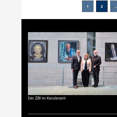
Seitennummerierung
1
2
der
Beiträge
Der ZBI im Kanzleramt