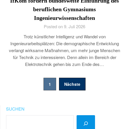
IfKom fordern bundesweite Einführung des
beruflichen Gymnasiums
Ingenieurwissenschaften
Posted on 9. Juli 2026
Trotz künstlicher Intelligenz und Wandel von
Ingenieurarbeitsplätzen: Die demographische Entwicklung
verlangt wirksame Maßnahmen, um mehr junge Menschen
für Technik zu interessieren. Denn allein im Bereich der
Elektrotechnik gehen bis zum Ende des…
Seitennummerierung
1
Nächste
der
Beiträge
SUCHEN