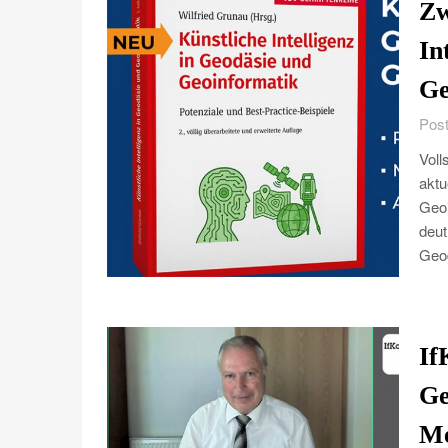
Zw
In
Ge
Post
Voll
aktu
Geoi
deut
Geod
If
Ge
Me