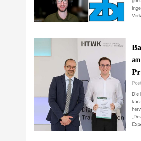
gehö
Inge
Verk
Ba
an
Pr
Post
Die 
kürz
herv
„De
Exp