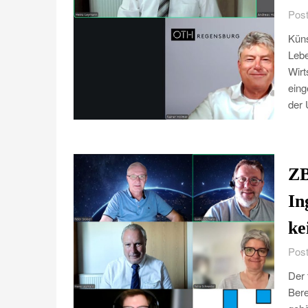
Post
Küns
Lebe
Wirt
eing
der 
ZB
In
ke
Post
Der 
Bere