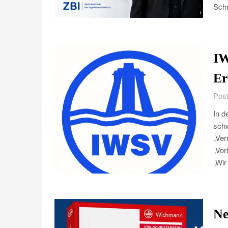
Schr
IW
Er
Post
In d
schw
„Ver
„Vor
„Wir
Ne