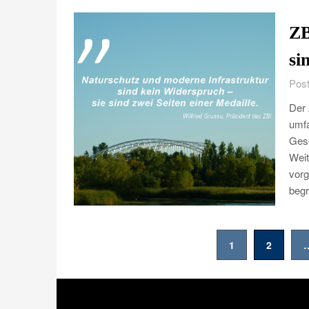
ZB
si
Post
Der 
umfa
Gese
Weit
vorg
beg
Seitennummerierung
1
2
der
Beiträge