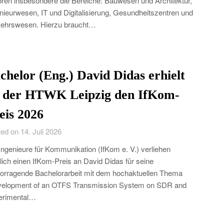
ren insbesondere die Bereiche: Bauwesen und Architektur,
nieurwesen, IT und Digitalisierung, Gesundheitszentren und
ehrswesen. Hierzu braucht…
chelor (Eng.) David Didas erhielt
 der HTWK Leipzig den IfKom-
eis 2026
ed on 14. Juli 2026
Ingenieure für Kommunikation (IfKom e. V.) verliehen
lich einen IfKom-Preis an David Didas für seine
orragende Bachelorarbeit mit dem hochaktuellen Thema
velopment of an OTFS Transmission System on SDR and
erimental…