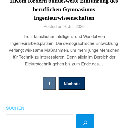
IfKom fordern bundesweite Einführung des
beruflichen Gymnasiums
Ingenieurwissenschaften
Posted on 9. Juli 2026
Trotz künstlicher Intelligenz und Wandel von
Ingenieurarbeitsplätzen: Die demographische Entwicklung
verlangt wirksame Maßnahmen, um mehr junge Menschen
für Technik zu interessieren. Denn allein im Bereich der
Elektrotechnik gehen bis zum Ende des…
Seitennummerierung
1
Nächste
der
Beiträge
SUCHEN