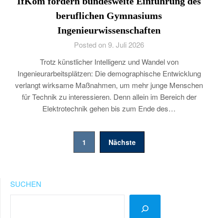
IfKom fordern bundesweite Einführung des
beruflichen Gymnasiums
Ingenieurwissenschaften
Posted on 9. Juli 2026
Trotz künstlicher Intelligenz und Wandel von
Ingenieurarbeitsplätzen: Die demographische Entwicklung
verlangt wirksame Maßnahmen, um mehr junge Menschen
für Technik zu interessieren. Denn allein im Bereich der
Elektrotechnik gehen bis zum Ende des…
Seitennummerierung
1
Nächste
der
Beiträge
SUCHEN