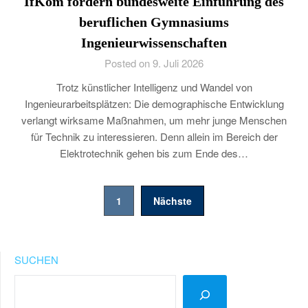
IfKom fordern bundesweite Einführung des
beruflichen Gymnasiums
Ingenieurwissenschaften
Posted on 9. Juli 2026
Trotz künstlicher Intelligenz und Wandel von
Ingenieurarbeitsplätzen: Die demographische Entwicklung
verlangt wirksame Maßnahmen, um mehr junge Menschen
für Technik zu interessieren. Denn allein im Bereich der
Elektrotechnik gehen bis zum Ende des…
Seitennummerierung
1
Nächste
der
Beiträge
SUCHEN