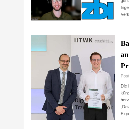
gehö
Inge
Verk
Ba
an
Pr
Post
Die 
kürz
herv
„De
Exp