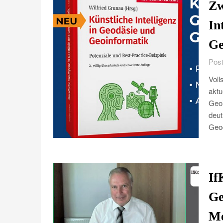
Zw
In
Ge
Post
Voll
aktu
Geoi
deut
Geod
If
Ge
Me