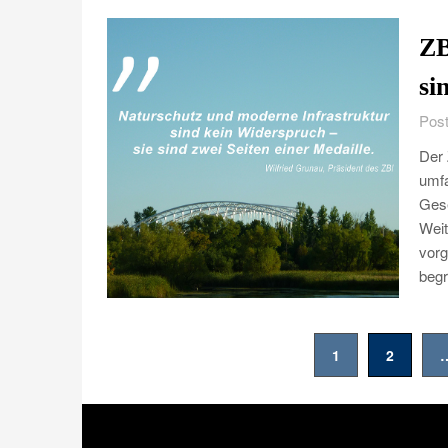
ZB
si
Post
Der 
umfa
Gese
Weit
vorg
beg
Seitennummerierung
1
2
der
Beiträge