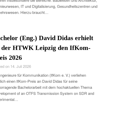
ren insbesondere die Bereiche: Bauwesen und Architektur,
nieurwesen, IT und Digitalisierung, Gesundheitszentren und
ehrswesen. Hierzu braucht…
chelor (Eng.) David Didas erhielt
 der HTWK Leipzig den IfKom-
eis 2026
ed on 14. Juli 2026
Ingenieure für Kommunikation (IfKom e. V.) verliehen
lich einen IfKom-Preis an David Didas für seine
orragende Bachelorarbeit mit dem hochaktuellen Thema
velopment of an OTFS Transmission System on SDR and
erimental…