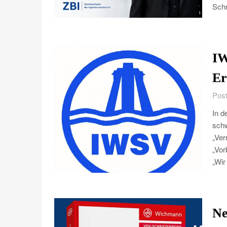
Schr
IW
Er
Post
In d
schw
„Ver
„Vor
„Wir
Ne