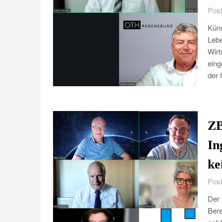
Post
Küns
Lebe
Wirt
eing
der 
ZB
In
ke
Post
Der 
Bere