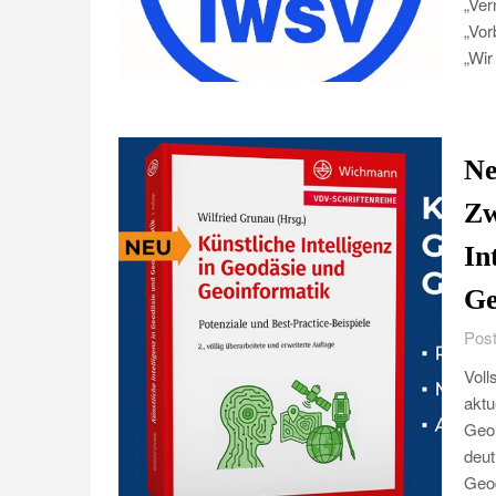
„Ver
„Vor
„Wir
Ne
Zw
In
Ge
Post
Voll
aktu
Geoi
deut
Geod