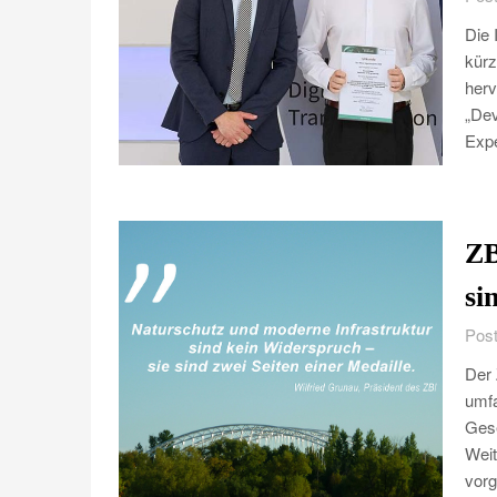
Die 
kürz
herv
„De
Exp
ZB
si
Post
Der 
umfa
Gese
Weit
vorg