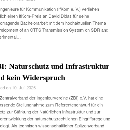
Ingenieure für Kommunikation (IfKom e. V.) verliehen
lich einen IfKom-Preis an David Didas für seine
orragende Bachelorarbeit mit dem hochaktuellen Thema
velopment of an OTFS Transmission System on SDR and
erimental…
I: Naturschutz und Infrastruktur
nd kein Widerspruch
ed on 10. Juli 2026
Zentralverband der Ingenieurvereine (ZBI) e.V. hat eine
ssende Stellungnahme zum Referentenentwurf für ein
tz zur Stärkung der Natürlichen Infrastruktur und zur
erentwicklung der naturschutzrechtlichen Eingriffsregelung
elegt. Als technisch-wissenschaftlicher Spitzenverband