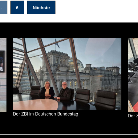
…
6
Nächste
Der ZBI im Deutschen Bundestag
Der 