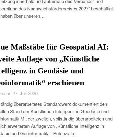
netzung innerhalb und außerhalb des Verbands“ und
bereitung des Nachwuchsförderpreises 2027“ beschäftigt.
 haben über unseren…
ue Maßstäbe für Geospatial AI:
eite Auflage von „Künstliche
telligenz in Geodäsie und
oinformatik“ erschienen
ed on 27. Juli 2026
ständig überarbeitetes Standardwerk dokumentiert den
ellen Stand der Künstlichen Intelligenz in Geodäsie und
nformatik Mit der zweiten, vollständig überarbeiteten und
lich erweiterten Auflage von „Künstliche Intelligenz in
äsie und Geoinformatik – Potenziale…