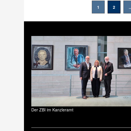
Seitennummerierung
1
2
der
Beiträge
Der ZBI im Kanzleramt