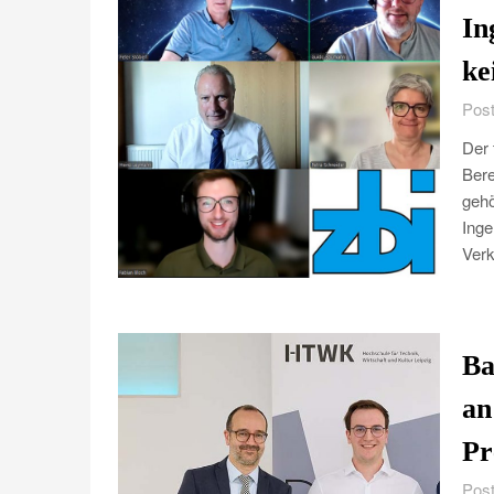
In
ke
Post
Der 
Bere
gehö
Inge
Verk
Ba
an
Pr
Post