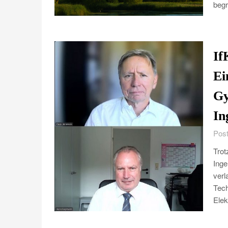
beg
If
Ei
Gy
In
Post
Trot
Inge
ver
Tech
Elek