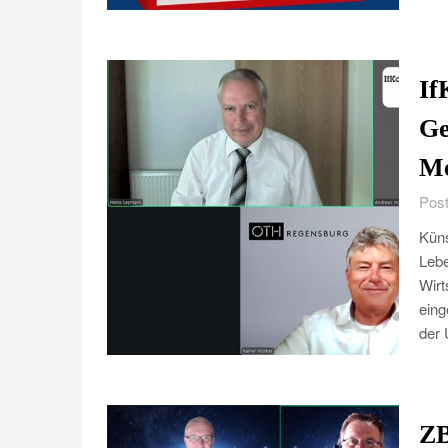
If
Ge
Me
Post
Küns
Lebe
Wirt
eing
der 
ZB