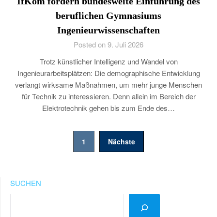
IfKom fordern bundesweite Einführung des
beruflichen Gymnasiums
Ingenieurwissenschaften
Posted on 9. Juli 2026
Trotz künstlicher Intelligenz und Wandel von
Ingenieurarbeitsplätzen: Die demographische Entwicklung
verlangt wirksame Maßnahmen, um mehr junge Menschen
für Technik zu interessieren. Denn allein im Bereich der
Elektrotechnik gehen bis zum Ende des…
Seitennummerierung
1
Nächste
der
Beiträge
SUCHEN