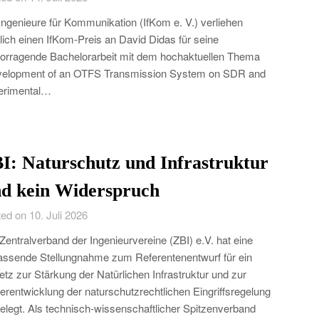
Ingenieure für Kommunikation (IfKom e. V.) verliehen
lich einen IfKom-Preis an David Didas für seine
orragende Bachelorarbeit mit dem hochaktuellen Thema
velopment of an OTFS Transmission System on SDR and
erimental…
I: Naturschutz und Infrastruktur
nd kein Widerspruch
ed on 10. Juli 2026
Zentralverband der Ingenieurvereine (ZBI) e.V. hat eine
ssende Stellungnahme zum Referentenentwurf für ein
tz zur Stärkung der Natürlichen Infrastruktur und zur
erentwicklung der naturschutzrechtlichen Eingriffsregelung
elegt. Als technisch-wissenschaftlicher Spitzenverband