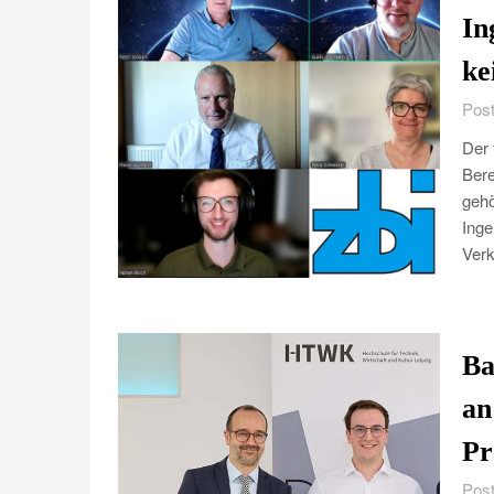
In
ke
Post
Der 
Bere
gehö
Inge
Verk
Ba
an
Pr
Post