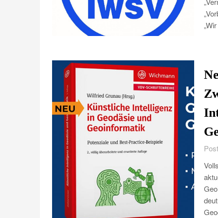
„Ver
„Vor
„Wir
Ne
Zw
In
Ge
Post
Voll
aktu
Geoi
deut
Geod