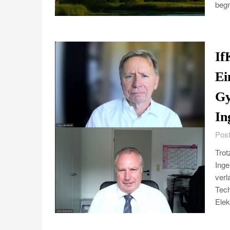
beg
If
Ei
Gy
In
Post
Trot
Inge
ver
Tech
Elek