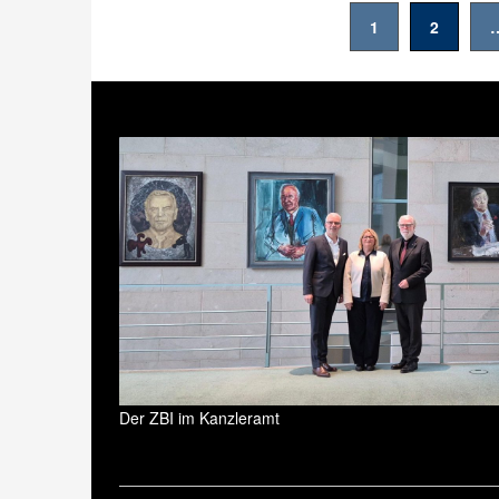
Seitennummerierung
1
2
der
Beiträge
Der ZBI im Kanzleramt