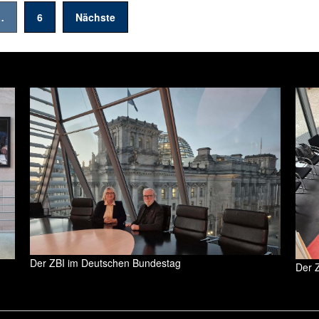
…
6
Nächste
Der ZBI im Deutschen Bundestag
Der 