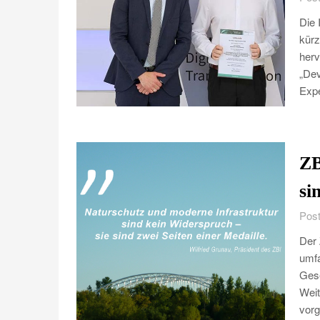
Die 
kürz
herv
„De
Exp
ZB
si
Post
Der 
umfa
Gese
Weit
vorg