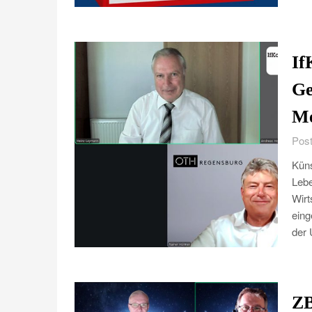
If
Ge
Me
Post
Küns
Lebe
Wirt
eing
der 
ZB