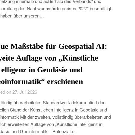
netzung innerhalb und außerhalb des Verbands“ und
bereitung des Nachwuchsförderpreises 2027“ beschäftigt.
 haben über unseren…
ue Maßstäbe für Geospatial AI:
eite Auflage von „Künstliche
telligenz in Geodäsie und
oinformatik“ erschienen
ed on 27. Juli 2026
ständig überarbeitetes Standardwerk dokumentiert den
ellen Stand der Künstlichen Intelligenz in Geodäsie und
nformatik Mit der zweiten, vollständig überarbeiteten und
lich erweiterten Auflage von „Künstliche Intelligenz in
äsie und Geoinformatik – Potenziale…