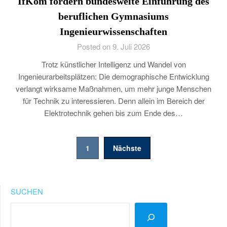
IfKom fordern bundesweite Einführung des
beruflichen Gymnasiums
Ingenieurwissenschaften
Posted on 9. Juli 2026
Trotz künstlicher Intelligenz und Wandel von
Ingenieurarbeitsplätzen: Die demographische Entwicklung
verlangt wirksame Maßnahmen, um mehr junge Menschen
für Technik zu interessieren. Denn allein im Bereich der
Elektrotechnik gehen bis zum Ende des…
Seitennummerierung
1
Nächste
der
Beiträge
SUCHEN